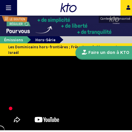
Contenu sponsorisé
Émissions
Hors-Série
Les Dominicains hors-frontières ; Frère Jean de Menasce et
Faire un don à KTO
Israël