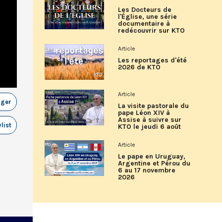
Les Docteurs de
l'Église, une série
documentaire à
redécouvrir sur KTO
Article
Les reportages d'été
2026 de KTO
Article
ager
La visite pastorale du
pape Léon XIV à
Assise à suivre sur
list
KTO le jeudi 6 août
Article
Le pape en Uruguay,
Argentine et Pérou du
6 au 17 novembre
2026