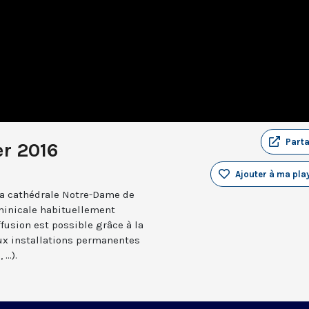
Part
er 2016
Ajouter à ma play
a cathédrale Notre-Dame de
minicale habituellement
ffusion est possible grâce à la
aux installations permanentes
..).