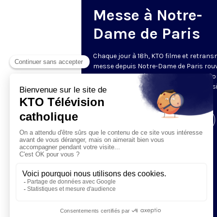
Messe à Notre-
Dame de Paris
Chaque jour à 18h, KTO filme et retrans
messe depuis Notre-Dame de Paris rouv
Les textes des Vêpres et de la messe so
presque toujours ceux qu’indiquent le s
www.aelf.org
.
Visiter la page de l'émission