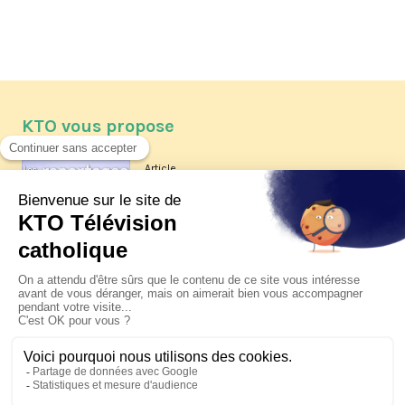
KTO vous propose
Article
Les reportages d'été 2026 de KTO
Article
La visite pastorale du pape Léon
XIV à Assise à suivre sur KTO le
jeudi 6 août
Article
Le pape en Uruguay, Argentine et
Pérou du 6 au 17 novembre 2026