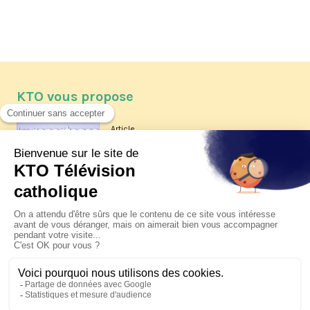
KTO vous propose
Article
Les reportages d'été 2026 de KTO
Article
La visite pastorale du pape Léon
XIV à Assise à suivre sur KTO le
jeudi 6 août
Article
Le pape en Uruguay, Argentine et
Pérou du 6 au 17 novembre 2026