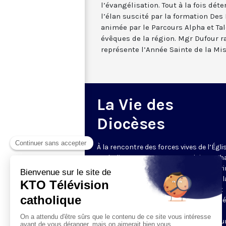
l’évangélisation. Tout à la fois dét
l’élan suscité par la formation De
animée par le Parcours Alpha et Tal
évêques de la région. Mgr Dufour r
représente l’Année Sainte de la Mi
La Vie des
Diocèses
À la rencontre des forces vives de l’Égli
catholique en France et en Belgique. C
semaine, un évêque est reçu par Honori
Grasset pour remettre en perspective la
et l’actualité de son diocèse. Comment
l’Evangile est-il concrètement annoncé
Quelles sont les priorités pastorales ?
Reportages et interviews nourrissent u