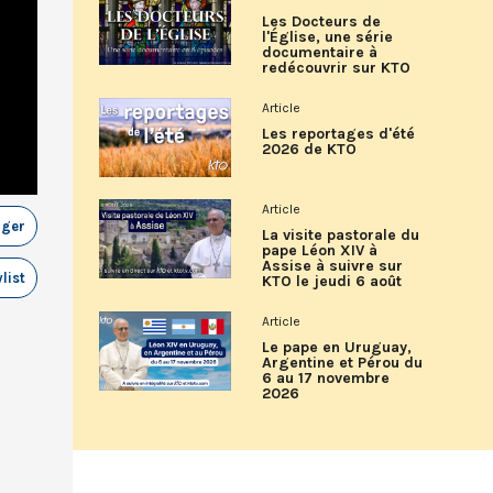
Les Docteurs de
l'Église, une série
documentaire à
redécouvrir sur KTO
Article
Les reportages d'été
2026 de KTO
Article
ager
La visite pastorale du
pape Léon XIV à
Assise à suivre sur
list
KTO le jeudi 6 août
Article
Le pape en Uruguay,
Argentine et Pérou du
6 au 17 novembre
2026