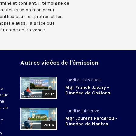
erminé et confiant, il témoigne de
s Pasteurs selon mon coeur
enthéo pour les prêtres et les
appelle aussi la grâce que
séricorde en Provence.
Autres vidéos de l'émission
Lundi 22 juin 2026
Mgr Franck Javary -
se
Diocèse de Châlons
26:17
haque
ne
 vie
Lundi 15 juin 2026
Mgr Laurent Percerou -
 ?
Diocèse de Nantes
26:06
n