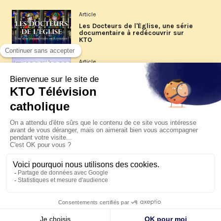
Article
Les Docteurs de l'Église, une série
documentaire à redécouvrir sur
KTO
Article
Les reportages d'été 2026 de KTO
Article
La visite pastorale du pape Léon
XIV à Assise à suivre sur KTO le
jeudi 6 août
Article
Le pape en Uruguay, Argentine et
Pérou du 6 au 17 novembre 2026