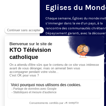
Eglises du Mond
Chaque semaine, Églises du monde invit
s’immerger dans la vie d’un pays, à la
rencontre des communautés chrétienn
Dépaysement garanti, avec la découver
des spécificités et du rayonnement de
l’Église catholique ou de ses difficultés.
delà de l’actualité, il s’agit aussi de
comprendre les grands enjeux du pays 
contribution que les chrétiens peuvent
apporter à la société. Présenté par Mar
Fontenille chaque jeudi à 21h45.
Visiter la page de l'émission