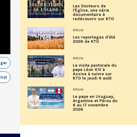
Les Docteurs de
l'Église, une série
documentaire à
redécouvrir sur KTO
Article
Les reportages d'été
2026 de KTO
Article
ager
La visite pastorale du
pape Léon XIV à
Assise à suivre sur
list
KTO le jeudi 6 août
Article
Le pape en Uruguay,
Argentine et Pérou du
6 au 17 novembre
2026