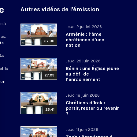
e
Autres vidéos de l'émission
e à
Jeudi 2 juillet 2026
Arménie : l’âme
es.
chrétienne d’une
27:00
te
nation
 Au-
Jeudi 25 juin 2026
Bénin : une Église jeune
et la
au défi de
27:03
l’enracinement
ion
Jeudi 18 juin 2026
Chrétiens d’Irak :
partir, rester ou revenir
25:41
?
Jeudi 11 juin 2026
Togo : l’espérance à