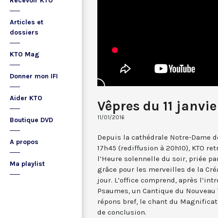
Recevoir KTO
Articles et
dossiers
KTO Mag
Donner mon IFI
Aider KTO
Vêpres du 11 janvie
11/01/2016
Boutique DVD
Depuis la cathédrale Notre-Dame de
A propos
17h45 (rediffusion à 20h10), KTO ret
l’Heure solennelle du soir, priée pa
Ma playlist
grâce pour les merveilles de la Cré
jour. L’office comprend, après l’in
Psaumes, un Cantique du Nouveau T
répons bref, le chant du Magnificat,
de conclusion.