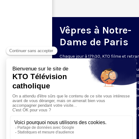
Vêpres à Notre-
Dame de Paris
Chaque jour à 17h30, KTO filme et retr
les Vêpres depuis Notre-Dame de Paris
rouverte. Les Vêpres font partie des He
de l’Office divin, c’est la prière solennel
soir. L’office de Vêpres comprend, aprè
l’introduction, une hymne, deux Psaum
Cantique du Nouveau Testament, une le
brève, le chant d’actions de grâces du
Magnificat, les prières d’intercession e
brève oraison. Les textes des Vêpres et 
messe sont presque toujours ceux
qu’indiquent le site
www.aelf.org
.