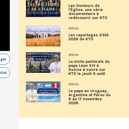
Les Docteurs de
l'Église, une série
documentaire à
redécouvrir sur KTO
Article
Les reportages d'été
2026 de KTO
Article
ager
La visite pastorale du
pape Léon XIV à
Assise à suivre sur
list
KTO le jeudi 6 août
Article
Le pape en Uruguay,
Argentine et Pérou du
6 au 17 novembre
2026