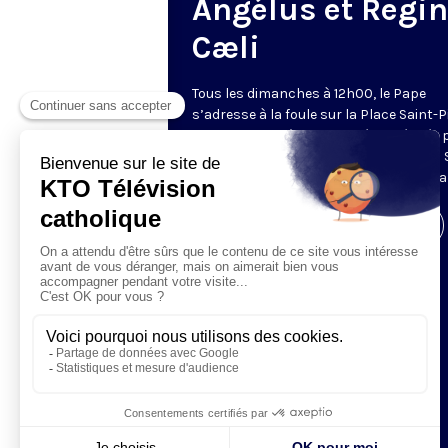
Angélus et Regi
Cæli
Tous les dimanches à 12h00, le Pape
s’adresse à la foule sur la Place Saint-P
de Rome. La prière de l’Angélus, récitée 
Pape, est précédée d’une allocution du 
Père. Retransmis et traduit en direct pa
Visiter la page de l'émission