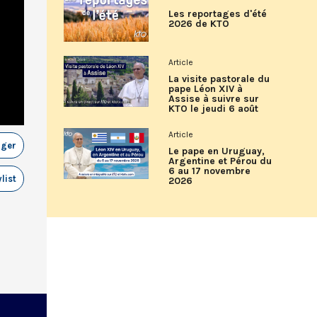
Les reportages d'été
2026 de KTO
Article
La visite pastorale du
pape Léon XIV à
Assise à suivre sur
KTO le jeudi 6 août
Article
ager
Le pape en Uruguay,
Argentine et Pérou du
6 au 17 novembre
list
2026