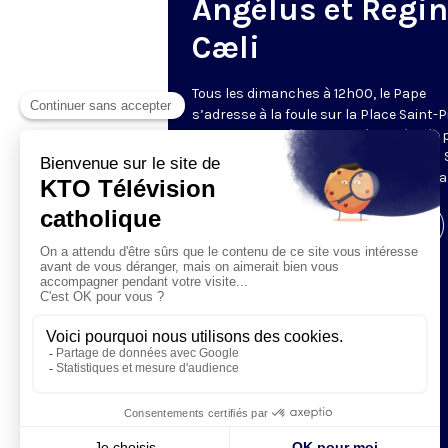
Angélus et Regi
Cæli
Tous les dimanches à 12h00, le Pape
s’adresse à la foule sur la Place Saint-P
de Rome. La prière de l’Angélus, récitée 
Pape, est précédée d’une allocution du 
Père. Retransmis et traduit en direct pa
Visiter la page de l'émission