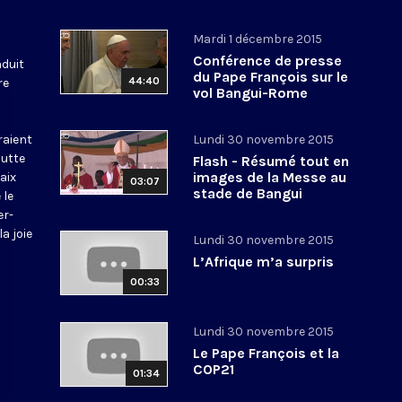
Mardi 1 décembre 2015
Conférence de presse
nduit
du Pape François sur le
44:40
re
vol Bangui-Rome
raient
Lundi 30 novembre 2015
lutte
Flash - Résumé tout en
images de la Messe au
aix
03:07
stade de Bangui
 le
(Centrafrique)
er-
a joie
Lundi 30 novembre 2015
L’Afrique m’a surpris
00:33
Lundi 30 novembre 2015
Le Pape François et la
COP21
01:34