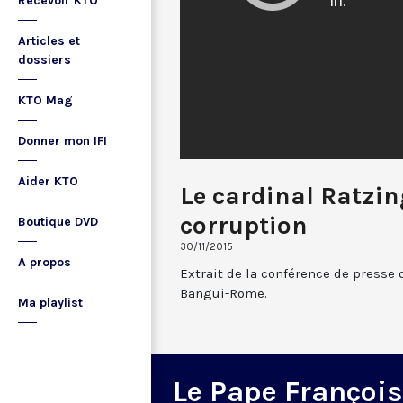
Recevoir KTO
Articles et
dossiers
KTO Mag
Donner mon IFI
Aider KTO
Le cardinal Ratzing
corruption
Boutique DVD
30/11/2015
A propos
Extrait de la conférence de presse 
Bangui-Rome.
Ma playlist
Le Pape François