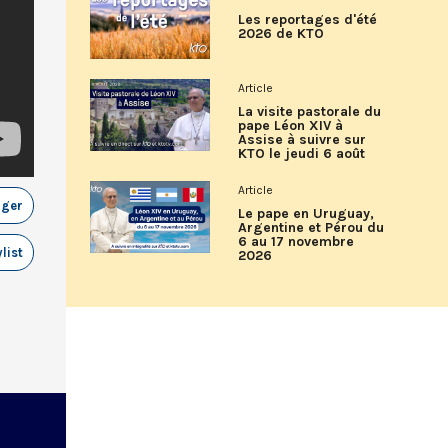
Les reportages d'été
2026 de KTO
Article
La visite pastorale du
pape Léon XIV à
Assise à suivre sur
KTO le jeudi 6 août
Article
ager
Le pape en Uruguay,
Argentine et Pérou du
6 au 17 novembre
list
2026