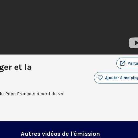
Part
er et la
Ajouter à ma play
du Pape François à bord du vol
Autres vidéos de l'émission