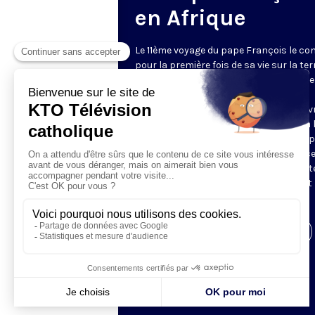
en Afrique
Le 11ème voyage du pape François le co
pour la première fois de sa vie sur la ter
d’Afrique. En 6 jours il visitera 3 pays : le
Kenya, l’Ouganda et la République de
Centrafrique. Trois thèmes majeurs dev
traverser les interventions du Pape : la 
contre la pauvreté, la promotion de la p
(alors que la violence terroriste menace
Kenya et l’Ouganda et que les luttes int
ethniques déchirent la Centrafrique) et l
de l’Évangile.
Visiter la page de l'émission