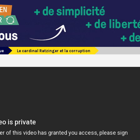
ue
Le cardinal Ratzinger et la corruption