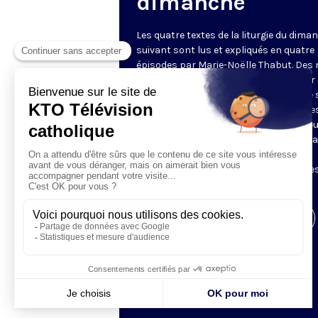
dimanche
Les quatre textes de la liturgie du dima
suivant sont lus et expliqués en quatre
épisodes par Marie-Noëlle Thabut. Des
simples et lumineux pour aller au cœur 
Révélation biblique, entrer dans ce que 
Luc appelle « l’intelligence des Écritures
Chaque jour, vivez avec la Parole de Dieu
Lundi, la première lecture ; mardi, le ps
mercredi, la deuxième lecture ; jeudi,
l’Évangile ; vendredi, les quatre épisodes
suite.
Visiter la page de l'émission