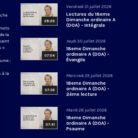
Vendredi 31 juillet 2026
Lectures du 18eme
nche
Dimanche ordinaire A
28:26
(DOA) - Intégrale
 mots
de la
saint
Jeudi 30 juillet 2026
 ».
18eme Dimanche
ordinaire A (DOA) -
.
07:04
Évangile
aume ;
 à la
Mercredi 29 juillet 2026
18eme Dimanche
ordinaire A (DOA) -
07:36
2ème lecture
Mardi 28 juillet 2026
18eme Dimanche
ordinaire A (DOA) -
07:41
Psaume