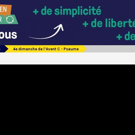
e
4e dimanche de l’Avent C - Psaume