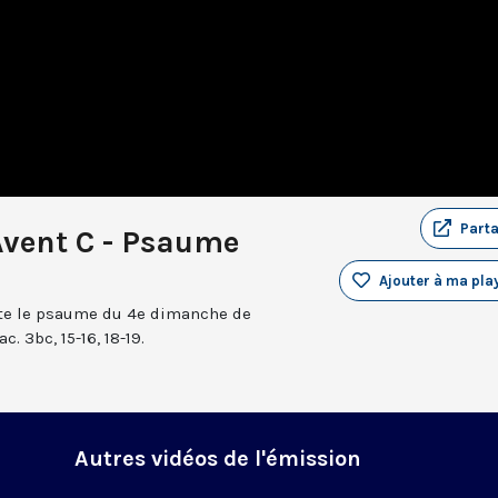
Part
Avent C - Psaume
Ajouter à ma play
nte le psaume du 4e dimanche de
. 3bc, 15-16, 18-19.
Autres vidéos de l'émission