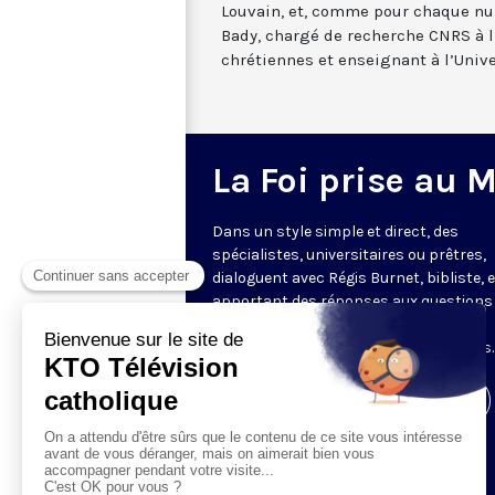
Louvain, et, comme pour chaque nu
Bady, chargé de recherche CNRS à l
chrétiennes et enseignant à l’Unive
La Foi prise au 
Dans un style simple et direct, des
spécialistes, universitaires ou prêtres,
dialoguent avec Régis Burnet, bibliste, 
apportant des réponses aux questions
nous pouvons nous poser sur la foi, la
liturgie, de grandes figures chrétiennes.
Visiter la page de l'émission