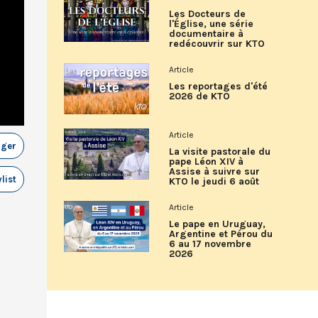
Les Docteurs de
l'Église, une série
documentaire à
redécouvrir sur KTO
Article
Les reportages d'été
2026 de KTO
Article
ager
La visite pastorale du
pape Léon XIV à
Assise à suivre sur
list
KTO le jeudi 6 août
Article
Le pape en Uruguay,
Argentine et Pérou du
6 au 17 novembre
2026