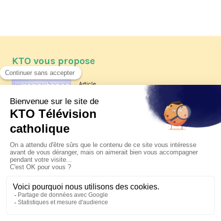
KTO vous propose
Article
Les reportages d'été 2026 de KTO
Article
La visite pastorale du pape Léon
XIV à Assise à suivre sur KTO le
jeudi 6 août
Article
Le pape en Uruguay, Argentine et
Pérou du 6 au 17 novembre 2026