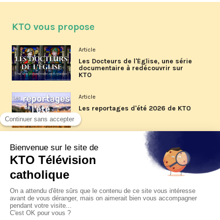
KTO vous propose
Article
Les Docteurs de l'Église, une série
documentaire à redécouvrir sur
KTO
Article
Les reportages d'été 2026 de KTO
Article
La visite pastorale du pape Léon
XIV à Assise à suivre sur KTO le
jeudi 6 août
Article
Le pape en Uruguay, Argentine et
Pérou du 6 au 17 novembre 2026