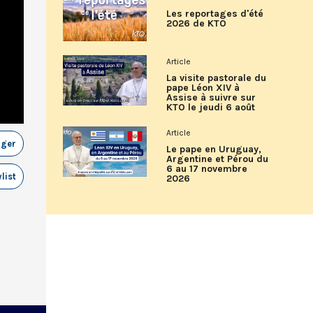
Les reportages d'été
2026 de KTO
Article
La visite pastorale du
pape Léon XIV à
Assise à suivre sur
KTO le jeudi 6 août
Article
ager
Le pape en Uruguay,
Argentine et Pérou du
6 au 17 novembre
list
2026