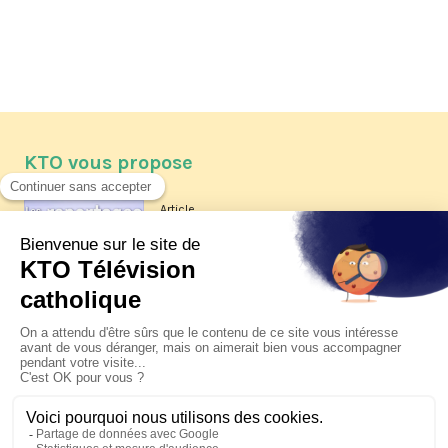
KTO vous propose
Article
Les reportages d'été 2026 de KTO
Article
La visite pastorale du pape Léon
XIV à Assise à suivre sur KTO le
jeudi 6 août
Article
Le pape en Uruguay, Argentine et
Pérou du 6 au 17 novembre 2026