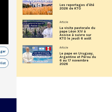
Les reportages d'été
2026 de KTO
Article
La visite pastorale du
pape Léon XIV à
Assise à suivre sur
KTO le jeudi 6 août
Article
ager
Le pape en Uruguay,
Argentine et Pérou du
6 au 17 novembre
list
2026