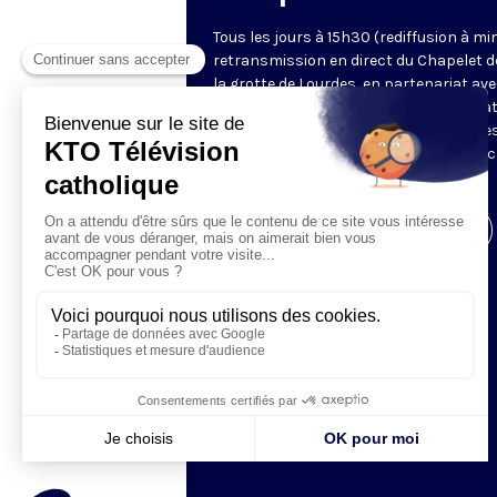
Tous les jours à 15h30 (rediffusion à min
retransmission en direct du Chapelet d
la grotte de Lourdes, en partenariat ave
Sanctuaires. Chaque jour, l'une des qua
méditations des mystères du Rosaire e
proposée en communion de prière avec
pèlerins à Lourdes.
Visiter la page de l'émission