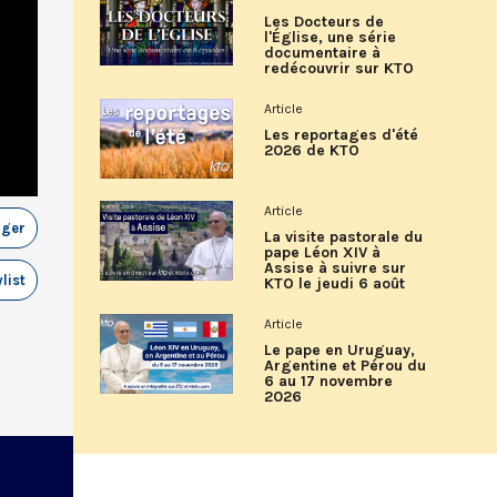
Les Docteurs de
l'Église, une série
documentaire à
redécouvrir sur KTO
Article
Les reportages d'été
2026 de KTO
Article
ager
La visite pastorale du
pape Léon XIV à
Assise à suivre sur
list
KTO le jeudi 6 août
Article
Le pape en Uruguay,
Argentine et Pérou du
6 au 17 novembre
2026