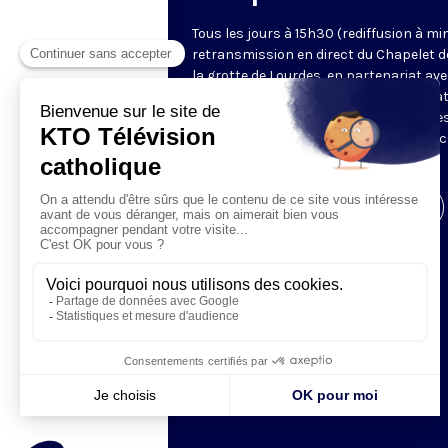
Tous les jours à 15h30 (rediffusion à min
retransmission en direct du Chapelet d
la grotte de Lourdes, en partenariat ave
Sanctuaires. Chaque jour, l'une des qua
méditations des mystères du Rosaire e
proposée en communion de prière avec
pèlerins à Lourdes.
Visiter la page de l'émission