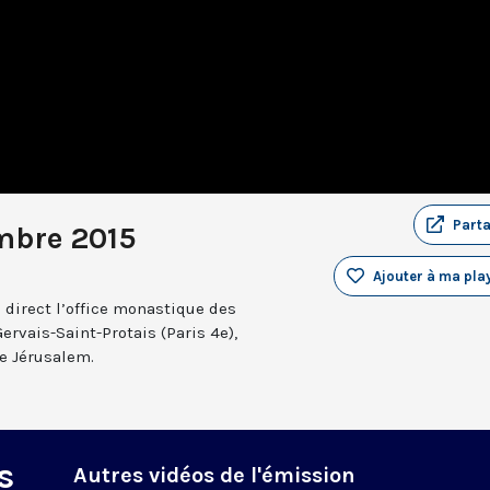
Part
mbre 2015
Ajouter à ma play
 direct l’office monastique des
Gervais-Saint-Protais (Paris 4e),
e Jérusalem.
s
Autres vidéos de l'émission