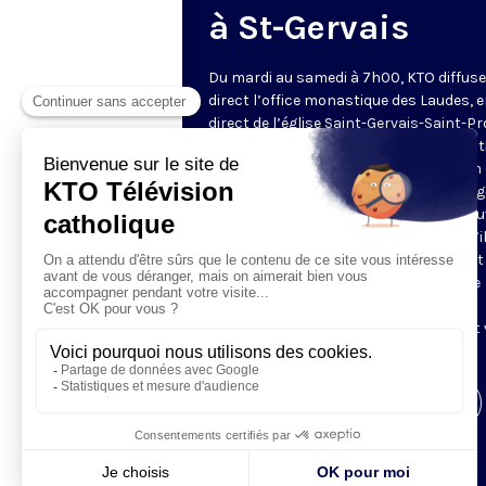
à St-Gervais
Du mardi au samedi à 7h00, KTO diffuse
direct l’office monastique des Laudes, 
direct de l’église Saint-Gervais-Saint-Pr
(Paris IVe), avec les Fraternités Monas
de Jérusalem. Les Laudes – dont le nom
dérivé du terme latin qui signifie "louang
sont d’abord la prière de louange qui ou
journée pour remercier Dieu du don qu’i
fait de ce jour nouveau, et le placer tout
entier sous son regard. Mais son heure
matinale éveille aussi le souvenir de la
Résurrection du Seigneur, "soleil levant
nous visiter" (Lc 1,28).
Visiter la page de l'émission