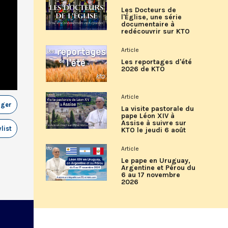
Les Docteurs de
l'Église, une série
documentaire à
redécouvrir sur KTO
Article
Les reportages d'été
2026 de KTO
Article
ager
La visite pastorale du
pape Léon XIV à
Assise à suivre sur
list
KTO le jeudi 6 août
Article
Le pape en Uruguay,
Argentine et Pérou du
6 au 17 novembre
2026