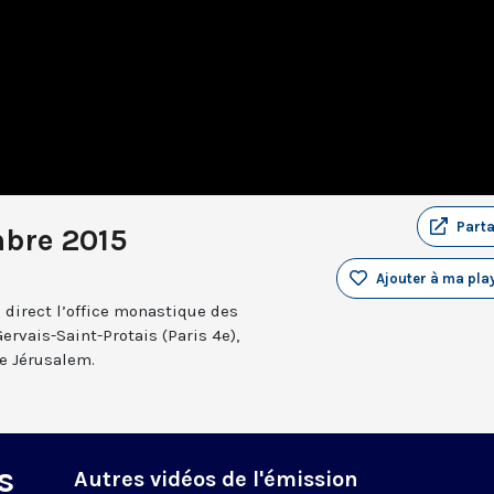
Part
bre 2015
Ajouter à ma play
 direct l’office monastique des
Gervais-Saint-Protais (Paris 4e),
e Jérusalem.
s
Autres vidéos de l'émission