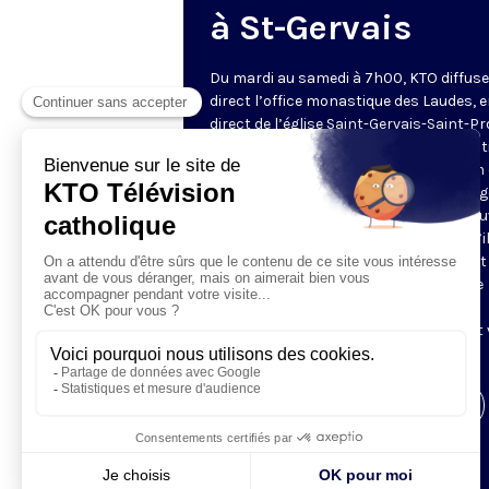
à St-Gervais
Du mardi au samedi à 7h00, KTO diffuse
direct l’office monastique des Laudes, 
direct de l’église Saint-Gervais-Saint-Pr
(Paris IVe), avec les Fraternités Monas
de Jérusalem. Les Laudes – dont le nom
dérivé du terme latin qui signifie "louang
sont d’abord la prière de louange qui ou
journée pour remercier Dieu du don qu’i
fait de ce jour nouveau, et le placer tout
entier sous son regard. Mais son heure
matinale éveille aussi le souvenir de la
Résurrection du Seigneur, "soleil levant
nous visiter" (Lc 1,28).
Visiter la page de l'émission