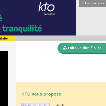
Contenu sponsorisé
italien
Faire un don à KTO
KTO vous propose
Article