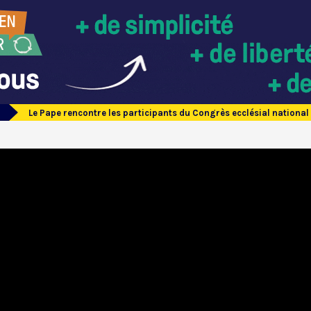
Le Pape rencontre les participants du Congrès ecclésial national 