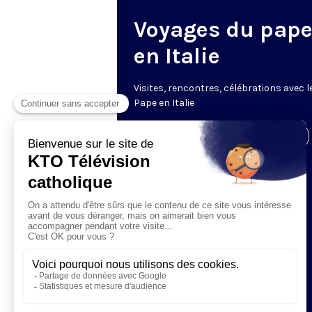
Voyages du pap
en Italie
V
isites, rencontres, célébrations avec l
Pape en Italie
Visiter la page de l'émission