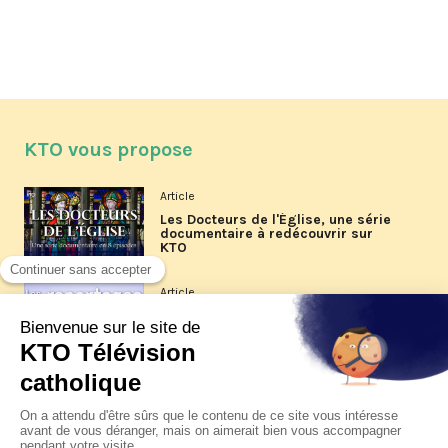
KTO vous propose
Article
Les Docteurs de l'Église, une série
documentaire à redécouvrir sur
KTO
Article
Les reportages d'été 2026 de KTO
Article
La visite pastorale du pape Léon
XIV à Assise à suivre sur KTO le
jeudi 6 août