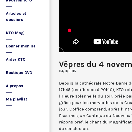
Recevoir KTO
Articles et
dossiers
KTO Mag
Donner mon IFI
Aider KTO
Vêpres du 4 novem
04/11/2015
Boutique DVD
Depuis la cathédrale Notre-Dame de
A propos
17h45 (rediffusion à 20h10), KTO ret
l’Heure solennelle du soir, priée pa
Ma playlist
grâce pour les merveilles de la Cré
jour. L’office comprend, après l’in
Psaumes, un Cantique du Nouveau T
répons bref, le chant du Magnificat,
de conclusion.