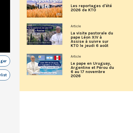
Les reportages d'été
2026 de KTO
Article
La visite pastorale du
pape Léon XIV à
Assise à suivre sur
KTO le jeudi 6 août
Article
ager
Le pape en Uruguay,
Argentine et Pérou du
6 au 17 novembre
list
2026