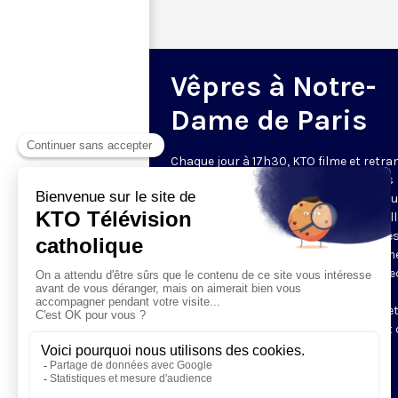
Vêpres à Notre-
Dame de Paris
Chaque jour à 17h30, KTO filme et retr
les Vêpres depuis Notre-Dame de Paris
rouverte. Les Vêpres font partie des He
de l’Office divin, c’est la prière solennel
soir. L’office de Vêpres comprend, aprè
l’introduction, une hymne, deux Psaum
Cantique du Nouveau Testament, une le
brève, le chant d’actions de grâces du
Magnificat, les prières d’intercession e
brève oraison. Les textes des Vêpres et 
messe sont presque toujours ceux
qu’indiquent le site
www.aelf.org
.