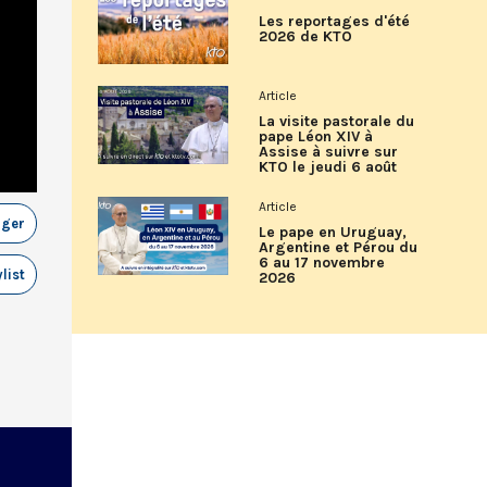
Les reportages d'été
2026 de KTO
Article
La visite pastorale du
pape Léon XIV à
Assise à suivre sur
KTO le jeudi 6 août
Article
ager
Le pape en Uruguay,
Argentine et Pérou du
6 au 17 novembre
list
2026