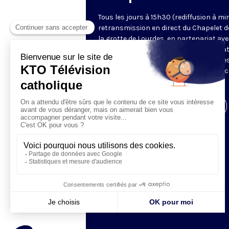
Tous les jours à 15h30 (rediffusion à min
retransmission en direct du Chapelet d
la grotte de Lourdes, en partenariat ave
Sanctuaires. Chaque jour, l'une des qua
méditations des mystères du Rosaire e
proposée en communion de prière avec
pèlerins à Lourdes.
Visiter la page de l'émission