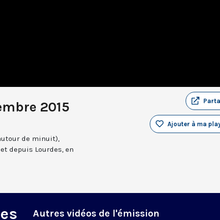
Part
embre 2015
Ajouter à ma play
autour de minuit),
et depuis Lourdes, en
des
Autres vidéos de l'émission