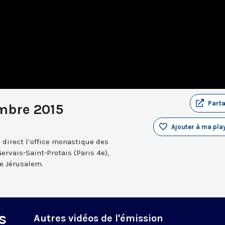
Part
mbre 2015
Ajouter à ma play
 direct l’office monastique des
Gervais-Saint-Protais (Paris 4e),
e Jérusalem.
s
Autres vidéos de l'émission