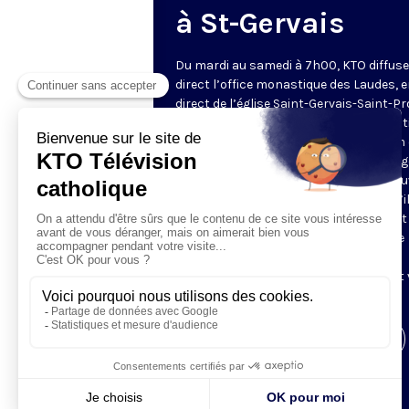
à St-Gervais
Du mardi au samedi à 7h00, KTO diffuse
direct l’office monastique des Laudes, 
direct de l’église Saint-Gervais-Saint-Pr
(Paris IVe), avec les Fraternités Monas
de Jérusalem. Les Laudes – dont le nom
dérivé du terme latin qui signifie "louang
sont d’abord la prière de louange qui ou
journée pour remercier Dieu du don qu’i
fait de ce jour nouveau, et le placer tout
entier sous son regard. Mais son heure
matinale éveille aussi le souvenir de la
Résurrection du Seigneur, "soleil levant
nous visiter" (Lc 1,28).
Visiter la page de l'émission