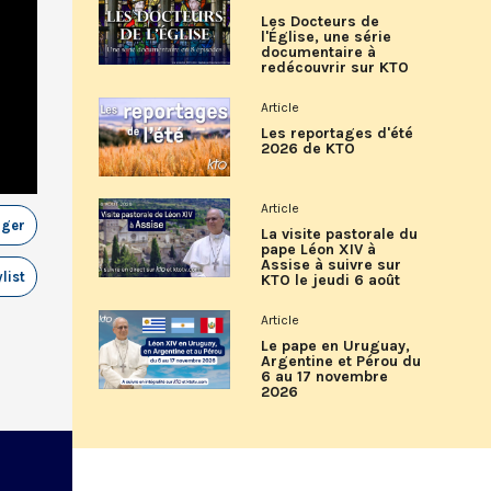
Les Docteurs de
l'Église, une série
documentaire à
redécouvrir sur KTO
Article
Les reportages d'été
2026 de KTO
Article
ager
La visite pastorale du
pape Léon XIV à
Assise à suivre sur
list
KTO le jeudi 6 août
Article
Le pape en Uruguay,
Argentine et Pérou du
6 au 17 novembre
2026