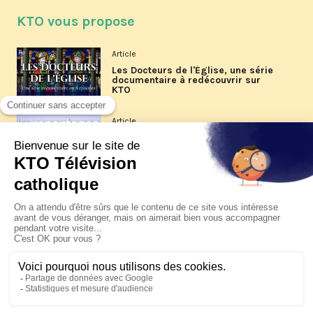
KTO vous propose
Article
Les Docteurs de l'Église, une série
documentaire à redécouvrir sur
KTO
Article
Les reportages d'été 2026 de KTO
Article
La visite pastorale du pape Léon
XIV à Assise à suivre sur KTO le
jeudi 6 août
Article
Le pape en Uruguay, Argentine et
Pérou du 6 au 17 novembre 2026