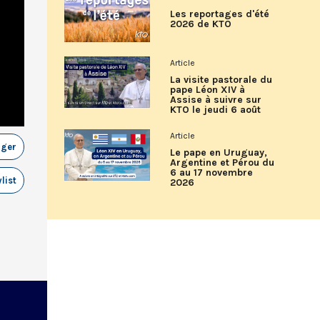
Les reportages d'été
2026 de KTO
Article
La visite pastorale du
pape Léon XIV à
Assise à suivre sur
KTO le jeudi 6 août
Article
ager
Le pape en Uruguay,
Argentine et Pérou du
6 au 17 novembre
list
2026