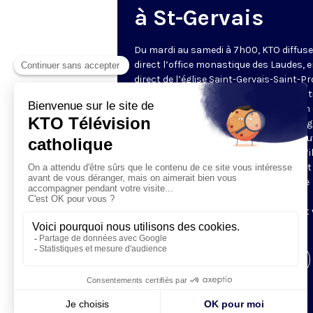
à St-Gervais
Du mardi au samedi à 7h00, KTO diffuse
direct l’office monastique des Laudes, 
direct de l’église Saint-Gervais-Saint-Pr
(Paris IVe), avec les Fraternités Monas
de Jérusalem. Les Laudes – dont le nom
dérivé du terme latin qui signifie "louang
sont d’abord la prière de louange qui ou
journée pour remercier Dieu du don qu’i
fait de ce jour nouveau, et le placer tout
entier sous son regard. Mais son heure
matinale éveille aussi le souvenir de la
Résurrection du Seigneur, "soleil levant
nous visiter" (Lc 1,28).
Visiter la page de l'émission