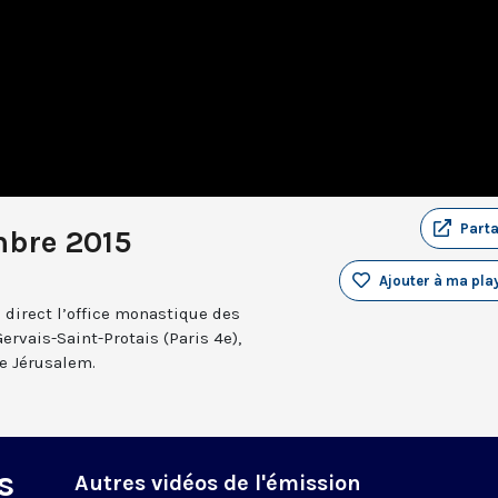
Part
mbre 2015
Ajouter à ma play
 direct l’office monastique des
Gervais-Saint-Protais (Paris 4e),
e Jérusalem.
s
Autres vidéos de l'émission