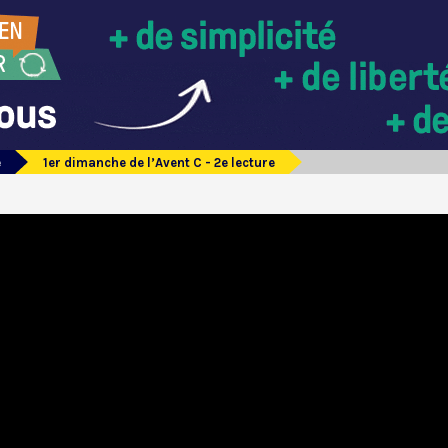
e
1er dimanche de l’Avent C - 2e lecture