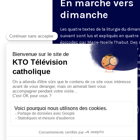
En marche vers
dimanche
Les quatre textes de la liturgie du dima
suivant sont lus et expliqués en quatre
épisodes par Marie-Noëlle Thabut. Des
simples et lumineux pour aller au cœur 
Révélation biblique, entrer dans ce que 
Luc appelle « l’intelligence des Écritures
Chaque jour, vivez avec la Parole de Dieu
Lundi, la première lecture ; mardi, le ps
mercredi, la deuxième lecture ; jeudi,
l’Évangile ; vendredi, les quatre épisodes
suite.
Visiter la page de l'émission