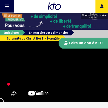
Contenu sponsorisé
Émissions
En marche vers dimanche
Solennité de Christ Roi B - Évangile
Faire un don à KTO