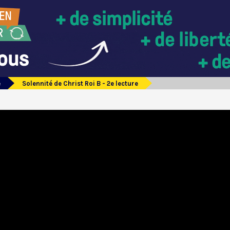
e
Solennité de Christ Roi B - 2e lecture