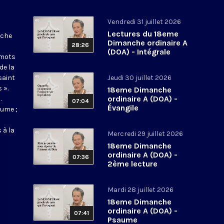
Vendredi 31 juillet 2026
Lectures du 18eme
nche
Dimanche ordinaire A
28:26
(DOA) - Intégrale
 mots
de la
saint
Jeudi 30 juillet 2026
 ».
18eme Dimanche
ordinaire A (DOA) -
.
07:04
Évangile
aume ;
 à la
Mercredi 29 juillet 2026
18eme Dimanche
ordinaire A (DOA) -
07:36
2ème lecture
Mardi 28 juillet 2026
18eme Dimanche
ordinaire A (DOA) -
07:41
Psaume