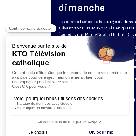
dimanche
Les quatre textes de la liturgie du dima
suivant sont lus et expliqués en quatre
épisodes par Marie-Noëlle Thabut. Des
simples et lumineux pour aller au cœur 
Révélation biblique, entrer dans ce que 
Luc appelle « l’intelligence des Écritures
Chaque jour, vivez avec la Parole de Dieu
Lundi, la première lecture ; mardi, le ps
mercredi, la deuxième lecture ; jeudi,
l’Évangile ; vendredi, les quatre épisodes
suite.
Visiter la page de l'émission