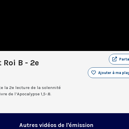
Part
 Roi B - 2e
Ajouter à ma play
 la 2e lecture de la solennité
ivre de l’Apocalypse 1,5-.8.
Autres vidéos de l'émission