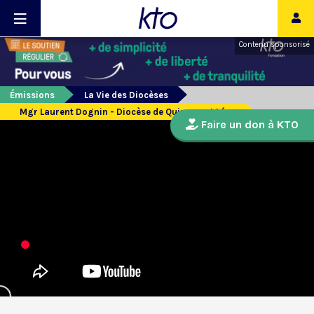
Contenu sponsorisé
Émissions
La Vie des Diocèses
Mgr Laurent Dognin - Diocèse de Quimper et Léon
Faire un don à KTO