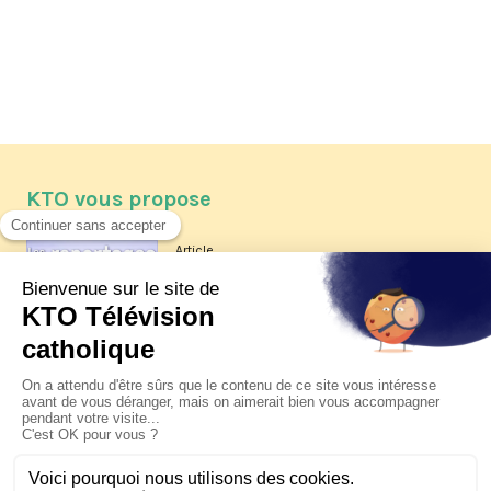
KTO vous propose
Article
Les reportages d'été 2026 de KTO
Article
La visite pastorale du pape Léon
XIV à Assise à suivre sur KTO le
jeudi 6 août
Article
Le pape en Uruguay, Argentine et