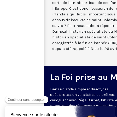
sorte de lointain artisan de ces fa
l’Europe. C’est donc l’occasion de
irlandais qui fut si important sous
découvrir l’oeuvre de saint Colomban
sa vie ? Pour nous aider à répondre
Dumézil, historien spécialiste du 
historien spécialiste de saint Colo
enregistrée à la fin de l’année 201
depuis été rappelé à Dieu le 26 avri
La Foi prise au 
Dans un style simple et direct, des
spécialistes, universitaires ou prêtres,
dialoguent avec Régis Burnet, bibliste, 
apportant des réponses aux questions
nous pouvons nous poser sur la foi, la
liturgie, de grandes figures chrétiennes.