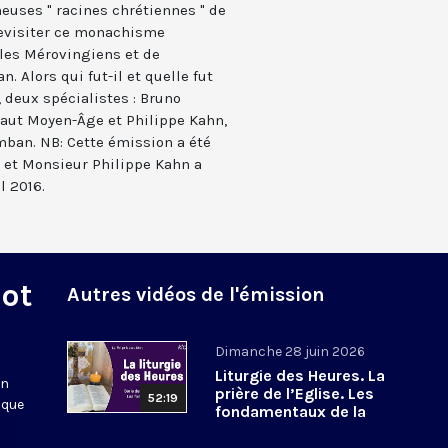
meuses " racines chrétiennes " de
 revisiter ce monachisme
 les Mérovingiens et de
. Alors qui fut-il et quelle fut
, deux spécialistes : Bruno
Haut Moyen-Âge et Philippe Kahn,
mban. NB: Cette émission a été
5, et Monsieur Philippe Kahn a
l 2016.
Mot
Autres vidéos de l'émission
Dimanche 28 juin 2026
Liturgie des Heures. La
en
prière de l’Eglise. Les
52:19
 que
fondamentaux de la
Foi. 8