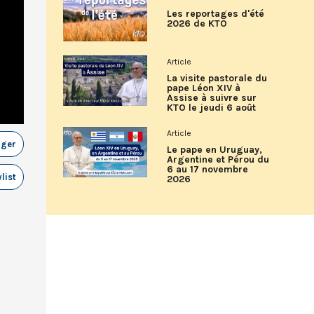
Les reportages d'été
2026 de KTO
Article
La visite pastorale du
pape Léon XIV à
Assise à suivre sur
KTO le jeudi 6 août
Article
ager
Le pape en Uruguay,
Argentine et Pérou du
6 au 17 novembre
list
2026