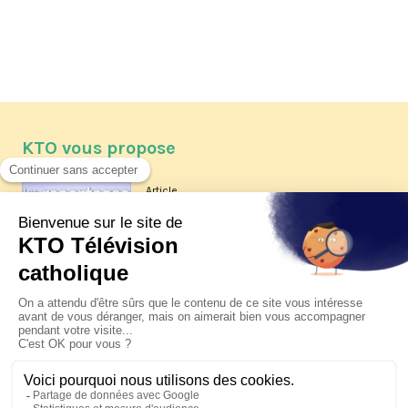
KTO vous propose
Article
Les reportages d'été 2026 de KTO
Article
La visite pastorale du pape Léon
XIV à Assise à suivre sur KTO le
jeudi 6 août
Article
Le pape en Uruguay, Argentine et
Pérou du 6 au 17 novembre 2026