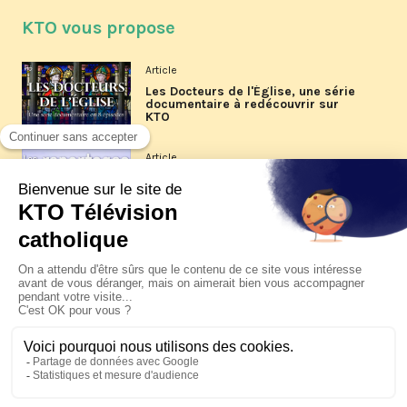
KTO vous propose
Article
Les Docteurs de l'Église, une série
documentaire à redécouvrir sur
KTO
Article
Les reportages d'été 2026 de KTO
Article
La visite pastorale du pape Léon
XIV à Assise à suivre sur KTO le
jeudi 6 août
Article
Le pape en Uruguay, Argentine et
Pérou du 6 au 17 novembre 2026