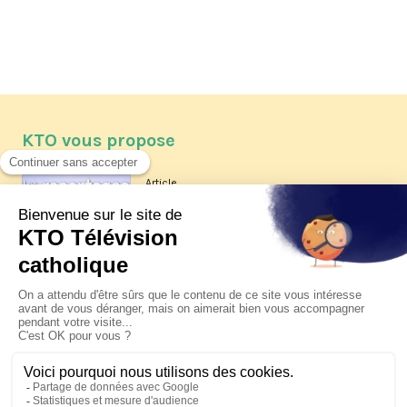
KTO vous propose
Article
Les reportages d'été 2026 de KTO
Article
La visite pastorale du pape Léon
XIV à Assise à suivre sur KTO le
jeudi 6 août
Article
Le pape en Uruguay, Argentine et
Pérou du 6 au 17 novembre 2026