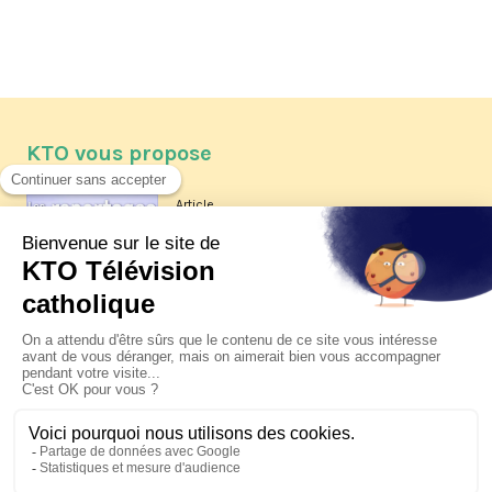
KTO vous propose
Article
Les reportages d'été 2026 de KTO
Article
La visite pastorale du pape Léon
XIV à Assise à suivre sur KTO le
jeudi 6 août
Article
Le pape en Uruguay, Argentine et
Pérou du 6 au 17 novembre 2026