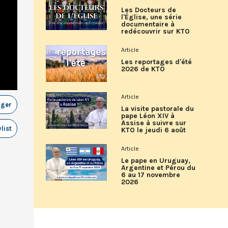
Les Docteurs de
l'Église, une série
documentaire à
redécouvrir sur KTO
Article
Les reportages d'été
2026 de KTO
Article
ager
La visite pastorale du
pape Léon XIV à
Assise à suivre sur
list
KTO le jeudi 6 août
Article
Le pape en Uruguay,
Argentine et Pérou du
6 au 17 novembre
2026