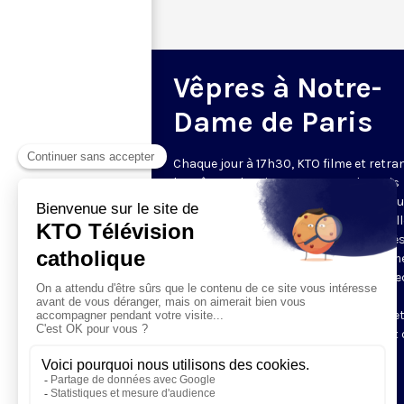
Vêpres à Notre-
Dame de Paris
Chaque jour à 17h30, KTO filme et retr
les Vêpres depuis Notre-Dame de Paris
rouverte. Les Vêpres font partie des He
de l’Office divin, c’est la prière solennel
soir. L’office de Vêpres comprend, aprè
l’introduction, une hymne, deux Psaum
Cantique du Nouveau Testament, une le
brève, le chant d’actions de grâces du
Magnificat, les prières d’intercession e
brève oraison. Les textes des Vêpres et 
messe sont presque toujours ceux
qu’indiquent le site
www.aelf.org
.