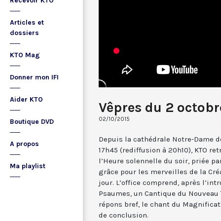
Recevoir KTO
Articles et
dossiers
KTO Mag
Donner mon IFI
Aider KTO
Vêpres du 2 octobr
02/10/2015
Boutique DVD
Depuis la cathédrale Notre-Dame de
A propos
17h45 (rediffusion à 20h10), KTO ret
l’Heure solennelle du soir, priée pa
Ma playlist
grâce pour les merveilles de la Cré
jour. L’office comprend, après l’in
Psaumes, un Cantique du Nouveau T
répons bref, le chant du Magnificat,
de conclusion.