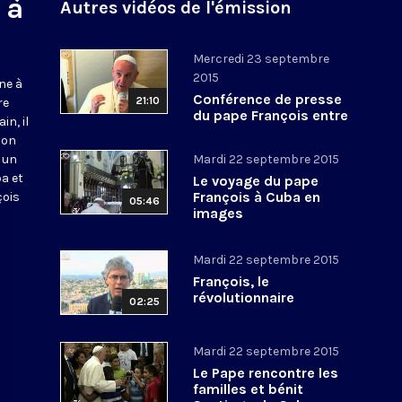
 à
Autres vidéos de l'émission
Mercredi 23 septembre
2015
ne à
Conférence de presse
21:10
re
du pape François entre
in, il
Santiago de Cuba et
son
Washington
s un
Mardi 22 septembre 2015
a et
Le voyage du pape
François à Cuba en
çois
05:46
images
Mardi 22 septembre 2015
François, le
révolutionnaire
02:25
Mardi 22 septembre 2015
Le Pape rencontre les
familles et bénit