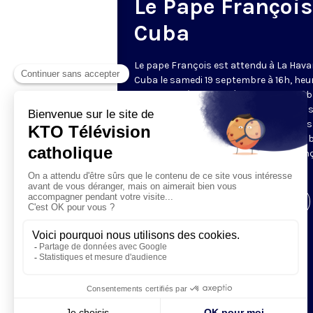
Le Pape François
Cuba
Le pape François est attendu à La Hava
Cuba le samedi 19 septembre à 16h, heu
locale.Troisième pape à fouler le sol cuba
prononcera son premier discours dès 
arrivée. Cette visite intervient peu aprè
dégel diplomatique historique entre Cub
les États-Unis pour lequel le pape Fran
s'est personnellement impliqué.
Visiter la page de l'émission