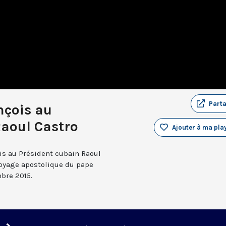
Part
nçois au
Raoul Castro
Ajouter à ma play
ois au Président cubain Raoul
 Voyage apostolique du pape
bre 2015.