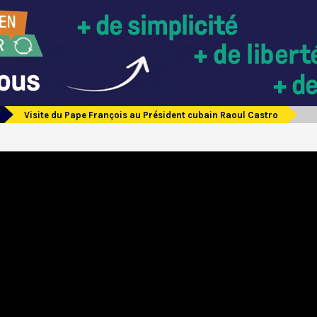
Visite du Pape François au Président cubain Raoul Castro