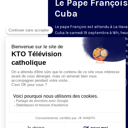
Le Pape François
Cuba
Le pape François est attendu à La Hava
Cuba le samedi 19 septembre à 16h, heu
locale.Troisième pape à fouler le sol cuba
prononcera son premier discours dès 
arrivée. Cette visite intervient peu aprè
dégel diplomatique historique entre Cub
les États-Unis pour lequel le pape Fran
s'est personnellement impliqué.
Visiter la page de l'émission