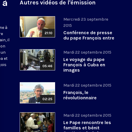
 à
Autres vidéos de l'émission
Mercredi 23 septembre
2015
ne à
Conférence de presse
21:10
re
du pape François entre
in, il
Santiago de Cuba et
son
Washington
s un
Mardi 22 septembre 2015
a et
Le voyage du pape
François à Cuba en
çois
05:46
images
Mardi 22 septembre 2015
François, le
révolutionnaire
02:25
Mardi 22 septembre 2015
Le Pape rencontre les
familles et bénit