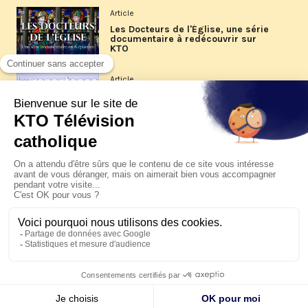
Article
Les Docteurs de l'Église, une série
documentaire à redécouvrir sur
KTO
Article
Les reportages d'été 2026 de KTO
Article
La visite pastorale du pape Léon
XIV à Assise à suivre sur KTO le
jeudi 6 août
Article
Le pape en Uruguay, Argentine et
Pérou du 6 au 17 novembre 2026
© KTO 2026 —
Contact
—
Mentions légales