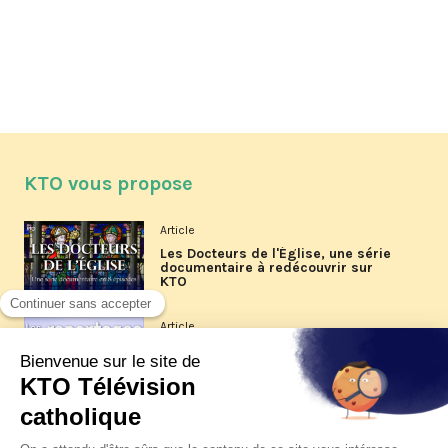
KTO vous propose
Article
Les Docteurs de l'Église, une série
documentaire à redécouvrir sur
KTO
Article
Les reportages d'été 2026 de KTO
Article
La visite pastorale du pape Léon