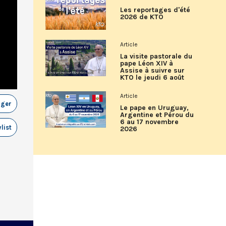
Les reportages d'été
2026 de KTO
Article
La visite pastorale du
pape Léon XIV à
Assise à suivre sur
KTO le jeudi 6 août
Article
ager
Le pape en Uruguay,
Argentine et Pérou du
6 au 17 novembre
list
2026