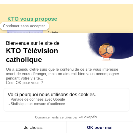
KTO vous propose
Article
Les reportages d'été 2026 de KTO
Article
La visite pastorale du pape Léon
XIV à Assise à suivre sur KTO le
jeudi 6 août
Article
Le pape en Uruguay, Argentine et
Pérou du 6 au 17 novembre 2026
© KTO 2026 —
Contact
—
Mentions légales