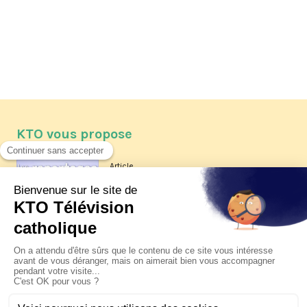
KTO vous propose
Article
Les reportages d'été 2026 de KTO
Article
La visite pastorale du pape Léon
XIV à Assise à suivre sur KTO le
jeudi 6 août
Article