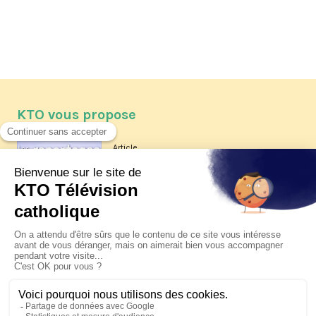
KTO vous propose
Article
Les reportages d'été 2026 de KTO
Article
La visite pastorale du pape Léon
XIV à Assise à suivre sur KTO le
jeudi 6 août
Article
Le pape en Uruguay, Argentine et
Pérou du 6 au 17 novembre 2026