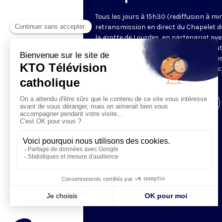
Tous les jours à 15h30 (rediffusion à min
retransmission en direct du Chapelet d
la grotte de Lourdes, en partenariat ave
Sanctuaires. Chaque jour, l'une des qua
méditations des mystères du Rosaire e
proposée en communion de prière avec
pèlerins à Lourdes.
Visiter la page de l'émission