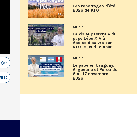
Les reportages d'été
2026 de KTO
Article
La visite pastorale du
pape Léon XIV à
Assise à suivre sur
KTO le jeudi 6 août
Article
ager
Le pape en Uruguay,
Argentine et Pérou du
6 au 17 novembre
list
2026