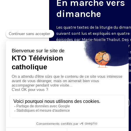
En marche vers
dimanche
Les quatre textes de la liturgie du dima
suivant sont lus et expliqués en quatre
épisodes par Marie-Noëlle Thabut. Des
simples et lumineux pour aller au cœur 
Révélation biblique, entrer dans ce que 
Luc appelle « l’intelligence des Écritures
Chaque jour, vivez avec la Parole de Dieu
Lundi, la première lecture ; mardi, le ps
mercredi, la deuxième lecture ; jeudi,
l’Évangile ; vendredi, les quatre épisodes
suite.
Visiter la page de l'émission