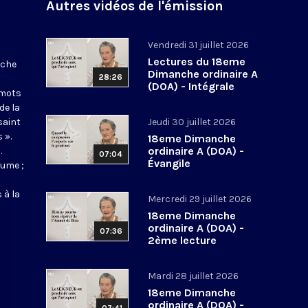
Autres vidéos de l'émission
Vendredi 31 juillet 2026
Lectures du 18eme
nche
Dimanche ordinaire A
28:26
(DOA) - Intégrale
 mots
de la
saint
Jeudi 30 juillet 2026
 ».
18eme Dimanche
ordinaire A (DOA) -
.
07:04
Évangile
aume ;
 à la
Mercredi 29 juillet 2026
18eme Dimanche
ordinaire A (DOA) -
07:36
2ème lecture
Mardi 28 juillet 2026
18eme Dimanche
ordinaire A (DOA) -
07:41