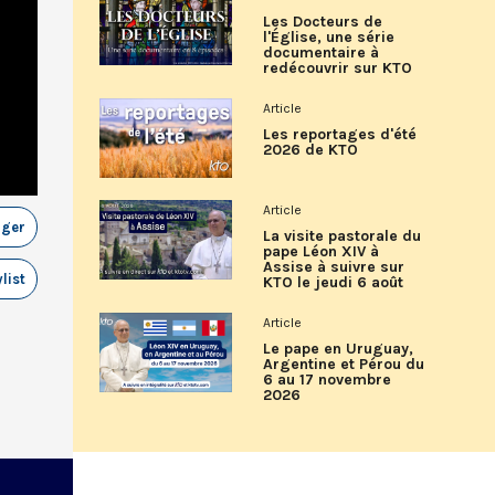
Les Docteurs de
l'Église, une série
documentaire à
redécouvrir sur KTO
Article
Les reportages d'été
2026 de KTO
Article
ager
La visite pastorale du
pape Léon XIV à
Assise à suivre sur
list
KTO le jeudi 6 août
Article
Le pape en Uruguay,
Argentine et Pérou du
6 au 17 novembre
2026