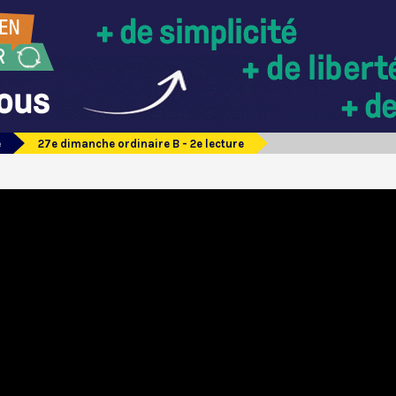
e
27e dimanche ordinaire B - 2e lecture