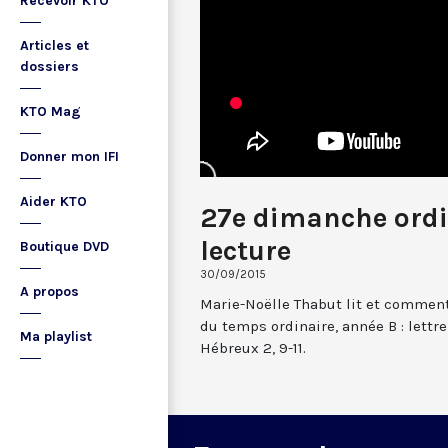
Recevoir KTO
Articles et
dossiers
KTO Mag
Donner mon IFI
Aider KTO
27e dimanche ordin
lecture
Boutique DVD
30/09/2015
A propos
Marie-Noëlle Thabut lit et commen
du temps ordinaire, année B : lettr
Ma playlist
Hébreux 2, 9-11.