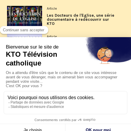
Article
Les Docteurs de l'Église, une série
documentaire à redécouvrir sur
KTO
Article
Les reportages d'été 2026 de KTO
Article
La visite pastorale du pape Léon
XIV à Assise à suivre sur KTO le
jeudi 6 août
Article
Le pape en Uruguay, Argentine et
Pérou du 6 au 17 novembre 2026