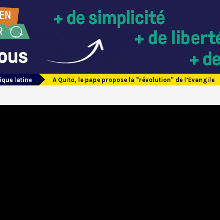
ique latine
A Quito, le pape propose la "révolution" de l’Evangile