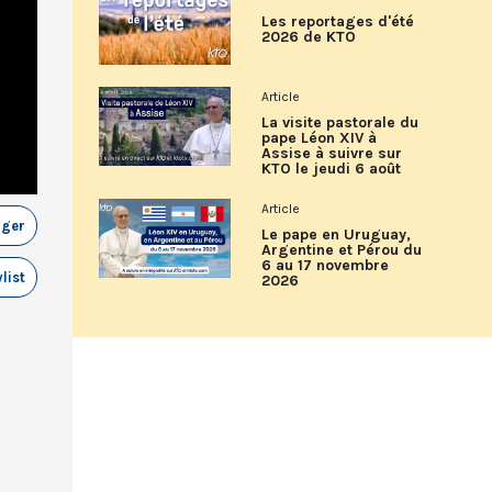
Les reportages d'été
2026 de KTO
Article
La visite pastorale du
pape Léon XIV à
Assise à suivre sur
KTO le jeudi 6 août
Article
ager
Le pape en Uruguay,
Argentine et Pérou du
6 au 17 novembre
list
2026